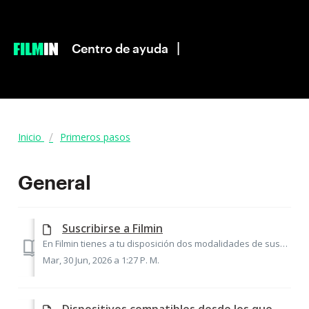
|
Centro de ayuda
Inicio
Primeros pasos
General
Suscribirse a Filmin
En Filmin tienes a tu disposición dos modalidades de suscripción: la suscripción mensual (9,99€) y la suscripción anual (99€). Con ellas podrás ver tantas v...
Mar, 30 Jun, 2026 a 1:27 P. M.