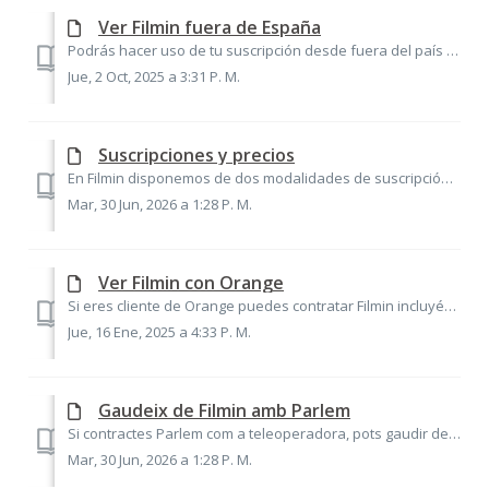
Ver Filmin fuera de España
Podrás hacer uso de tu suscripción desde fuera del país siempre que hayas adquirido tu suscripción en España, te encuentres dentro de Europa y el acceso sea...
Jue, 2 Oct, 2025 a 3:31 P. M.
Suscripciones y precios
En Filmin disponemos de dos modalidades de suscripción: la mensual y la anual. La mensual tiene un precio de 9,99€ al mes y la anual un precio de 99€ al año...
Mar, 30 Jun, 2026 a 1:28 P. M.
Ver Filmin con Orange
Si eres cliente de Orange puedes contratar Filmin incluyéndolo en tu tarifa a un precio reducido. Es posible que tengas algunas dudas sobre ello y este artí...
Jue, 16 Ene, 2025 a 4:33 P. M.
Gaudeix de Filmin amb Parlem
Si contractes Parlem com a teleoperadora, pots gaudir de 12 mesos d'accés a Filmin. És possible que tinguis alguns dubtes sobre la promoció, així que am...
Mar, 30 Jun, 2026 a 1:28 P. M.