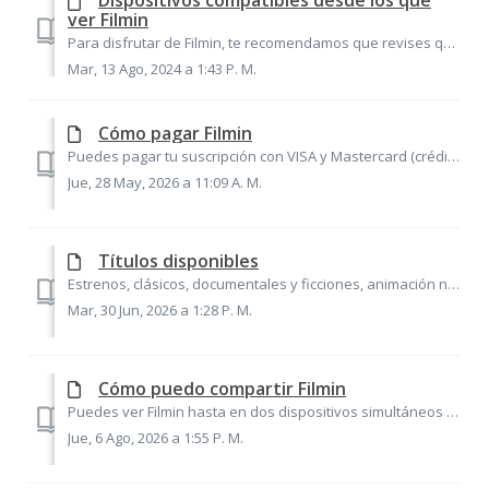
Dispositivos compatibles desde los que
ver Filmin
Para disfrutar de Filmin, te recomendamos que revises que tu dispositivo cumple los requisitos mínimos y se encuentra entre los siguientes modelos: Ver Fi...
Mar, 13 Ago, 2024 a 1:43 P. M.
Cómo pagar Filmin
Puedes pagar tu suscripción con VISA y Mastercard (crédito y débito), tarjeta monedero y PayPal. No podrás realizar los pagos con American Express ni domici...
Jue, 28 May, 2026 a 11:09 A. M.
Títulos disponibles
Estrenos, clásicos, documentales y ficciones, animación nacional, europea y asiática, grandes series de televisión y las mejores películas españolas de cada...
Mar, 30 Jun, 2026 a 1:28 P. M.
Cómo puedo compartir Filmin
Puedes ver Filmin hasta en dos dispositivos simultáneos con la misma cuenta, ya sea desde la misma dirección de IP o diferente. Para poder acceder desde otr...
Jue, 6 Ago, 2026 a 1:55 P. M.